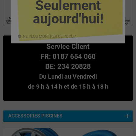
Seulement
l’information requise.
aujourd'hui!
Responsable : EYAROC COMPANY SL, Finalité : établir une relation commerciale avec l’utilisateur. Légitimation :
Consentement Destinataires : Les données ne seront pas communiquées a tiers, Droits : Accès, rectifier et supprimer
les données, ainsi que les autres droits, comme expliqué dans les informations supplémentaires au bas de la page.
NE PLUS MONTRER CE POPUP.
Service Client
FR: 0187 654 060
BE: 234 20828
Du Lundi au Vendredi
de 9 h à 14 h et de 15 h à 18 h
ACCESSOIRES PISCINES