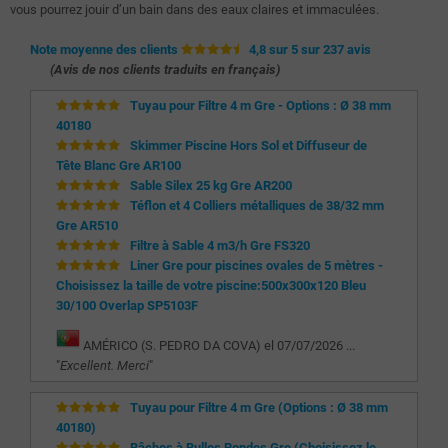
vous pourrez jouir d’un bain dans des eaux claires et immaculées.
Note moyenne des clients
4,8 sur 5 sur 237 avis
(Avis de nos clients traduits en français)
Tuyau pour Filtre 4 m Gre - Options : Ø 38 mm
40180
Skimmer Piscine Hors Sol et Diffuseur de
Tête Blanc Gre AR100
Sable Silex 25 kg Gre AR200
Téflon et 4 Colliers métalliques de 38/32 mm
Gre AR510
Filtre à Sable 4 m3/h Gre FS320
Liner Gre pour piscines ovales de 5 mètres -
Choisissez la taille de votre piscine:500x300x120 Bleu
30/100 Overlap SP5103F
AMÉRICO (S. PEDRO DA COVA) el 07/07/2026 ...
"
Excellent. Merci
"
Tuyau pour Filtre 4 m Gre (Options : Ø 38 mm
40180)
Bâches à Bulles Rondes Gre (Choisissez le