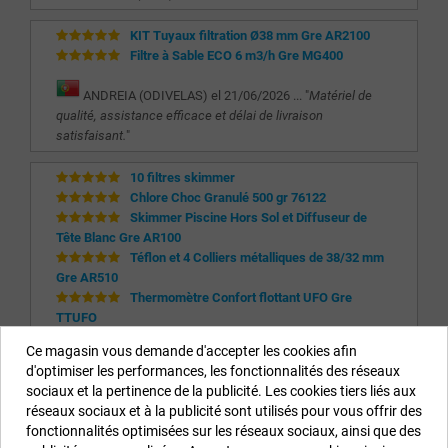
KIT Tuyaux filtration Ø38 mm Gre AR2100
Filtre à Sable ECO 6 m3/h Gre MG400
ANDREIA (ODIVELAS) el 21/06/2026 ... "
Matériel de
qualité, assistance efficace et délai de livraison
satisfaisant.
"
10 filtres skimmer
Chlore Choc Granulé 500 gr 76122
Skimmer Piscine Hors Sol et Diffuseur de
Tête Blanc Gre AR100
Téflon et 4 Colliers métalliques de 38/32 mm
Gre AR510
Thermomètre Confort flottant UFO Gre
TTUFO
Ce magasin vous demande d'accepter les cookies afin
JOCELYN (DOMESSARGUES) el 06/04/2026 ... "
"
d'optimiser les performances, les fonctionnalités des réseaux
sociaux et la pertinence de la publicité. Les cookies tiers liés aux
réseaux sociaux et à la publicité sont utilisés pour vous offrir des
Informations sur notre boutique
fonctionnalités optimisées sur les réseaux sociaux, ainsi que des