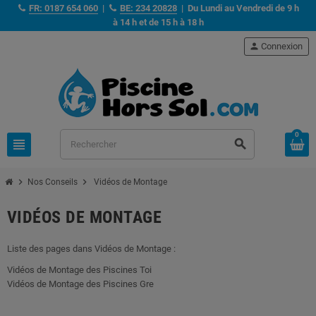
FR: 0187 654 060
|
BE: 234 20828
| Du Lundi au Vendredi de 9 h
à 14 h et de 15 h à 18 h
person
Connexion
0
view_headline
search
chevron_right
chevron_right
Nos Conseils
Vidéos de Montage
VIDÉOS DE MONTAGE
Liste des pages dans Vidéos de Montage :
Vidéos de Montage des Piscines Toi
Vidéos de Montage des Piscines Gre