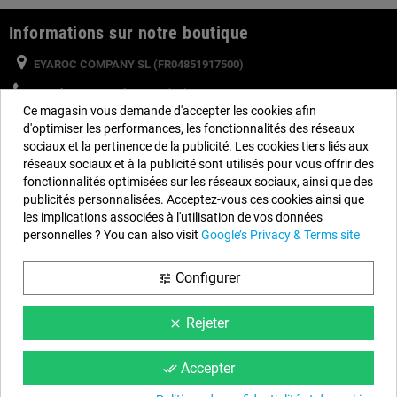
Informations sur notre boutique
EYAROC COMPANY SL (FR04851917500)
Appelez-nous maintenant (FR) :
0187 654 060
Ce magasin vous demande d'accepter les cookies afin
Appelez-nous maintenant (BE) :
234 20828
d'optimiser les performances, les fonctionnalités des réseaux
sociaux et la pertinence de la publicité. Les cookies tiers liés aux
Horaire :
Lundi au Vendredi de 9 h à 14 h et de 15 h à 18 h
réseaux sociaux et à la publicité sont utilisés pour vous offrir des
Email :
info@piscinehorssol.com
fonctionnalités optimisées sur les réseaux sociaux, ainsi que des
publicités personnalisées. Acceptez-vous ces cookies ainsi que
les implications associées à l'utilisation de vos données
Nous suivre
personnelles ? You can also visit
Google’s Privacy & Terms site
Facebook
YouTube
Instagram
Configurer
tune
Rejeter
clear
Information
Conditions du Site
Accepter
done_all