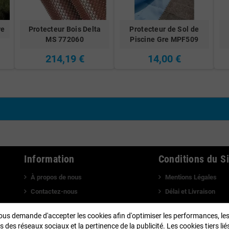
re
Protecteur Bois Delta
Protecteur de Sol de
MS 772060
Piscine Gre MPF509
214,19 €
14,00 €
Information
Conditions du Si
À propos de nous
Mentions Légales
Contactez-nous
Délai et Livraison
Plan du site
Politique de Confidenti
us demande d'accepter les cookies afin d'optimiser les performances, le
Visitez notre Blog
Avis de confidentialit
s des réseaux sociaux et la pertinence de la publicité. Les cookies tiers li