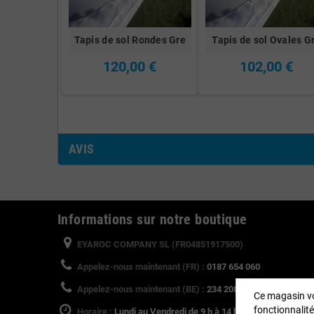
Tapis de sol Rondes Gre
Tapis de sol Ovales G
120,00 €
102,00 €
AVIS
Informations sur notre boutique
EYAROC COMPANY SL (FR04851917500)
Appelez-nous maintenant (FR) :
0187 654 060
Appelez-nous maintenant (BE) :
234 20828
Ce magasin vo
fonctionnalité
Horaire :
Lundi au Vendredi de 9 h à 14 h et de 15 h à 18 h