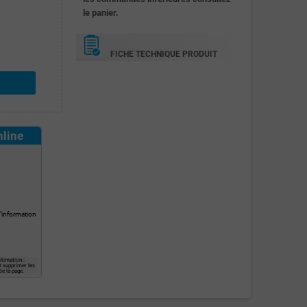
le panier.
FICHE TECHNIQUE PRODUIT
nline
l’information
itimation :
t supprimer les
e la page.