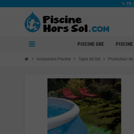
FR: 
view_headline
PISCINE GRE
PISCINE
chevron_right
Accessoire Piscine
chevron_right
Tapis de Sol
chevron_right
Protecteur de