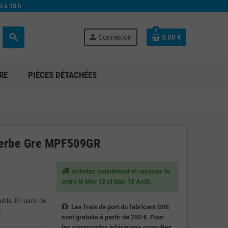
h à 18 h
0
search
person
Connexion
0,00 €
RE
PIÈCES DÉTACHÉES
 Herbe Gre MPF509GR
Achetez maintenant et recevez-le
entre le Mer 12 et Mar 18 Août.
utile. En pack de
Les frais de port du fabricant GRE
.
sont gratuits à partir de 250 €. Pour
les commandes inférieures consultez