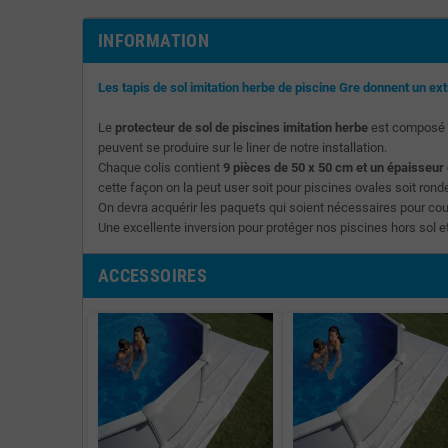
INFORMATION
Les tapis de sol imitation herbe de piscine Gre donnent un ext
Le
protecteur de sol de piscines imitation herbe
est composé pa
peuvent se produire sur le liner de notre installation.
Chaque colis contient
9 pièces de 50 x 50 cm et un épaisseur
cette façon on la peut user soit pour piscines ovales soit rond
On devra acquérir les paquets qui soient nécessaires pour couvr
Une excellente inversion pour protéger nos piscines hors sol e
ACCESSOIRES