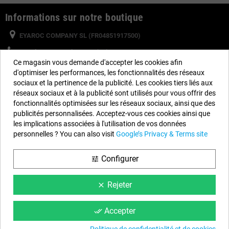
Informations sur notre boutique
EYAROC COMPANY SL (FR04851917500)
Appelez-nous maintenant (FR) :
0187 654 060
Ce magasin vous demande d'accepter les cookies afin
Appelez-nous maintenant (BE) :
234 20828
d'optimiser les performances, les fonctionnalités des réseaux
sociaux et la pertinence de la publicité. Les cookies tiers liés aux
Horaire :
Lundi au Vendredi de 9 h à 14 h et de 15 h à 18 h
réseaux sociaux et à la publicité sont utilisés pour vous offrir des
Email :
info@piscinehorssol.com
fonctionnalités optimisées sur les réseaux sociaux, ainsi que des
publicités personnalisées. Acceptez-vous ces cookies ainsi que
les implications associées à l'utilisation de vos données
Nous suivre
personnelles ? You can also visit
Google’s Privacy & Terms site
Facebook
YouTube
Instagram
Configurer
tune
Rejeter
clear
Information
Conditions du Site
Accepter
done_all