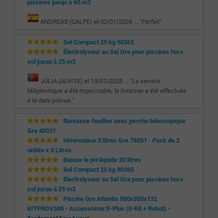
piscines jusqu à 60 m3
ANDREAS (CALPE) el 02/01/2026 ... "
Parfait
"
Sel Compact 25 kg 90365
Électrolyseur au Sel Gre pour piscines hors
sol jusqu à 25 m3
JÚLIA (ALVITE) el 19/07/2025 ... "
Le service
téléphonique a été impeccable, la livraison a été effectuée
à la date prévue.
"
Ramasse-feuilles avec perche télescopique
Gre 40031
Hivernateur 5 litres Gre 76051 - Pack de 2
unités x 5 Litres
Baisse le pH liquide 20 litres
Sel Compact 25 kg 90365
Électrolyseur au Sel Gre pour piscines hors
sol jusqu à 25 m3
Piscine Gre Atlantis 500x300x132
KITPROV508 - Accessoires:E-Plus (E-Kit + Robot) -