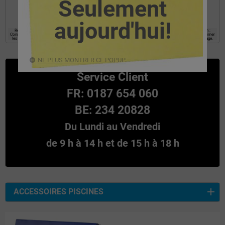
Seulement
l’information requise.
aujourd'hui!
Responsable : EYAROC COMPANY SL, Finalité : établir une relation commerciale avec l’utilisateur. Légitimation :
Consentement Destinataires : Les données ne seront pas communiquées a tiers, Droits : Accès, rectifier et supprimer
les données, ainsi que les autres droits, comme expliqué dans les informations supplémentaires au bas de la page.
NE PLUS MONTRER CE POPUP.
Service Client
FR: 0187 654 060
BE: 234 20828
Du Lundi au Vendredi
de 9 h à 14 h et de 15 h à 18 h
ACCESSOIRES PISCINES