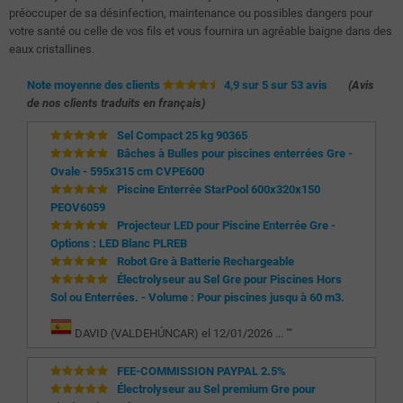
préoccuper de sa désinfection, maintenance ou possibles dangers pour
votre santé ou celle de vos fils et vous fournira un agréable baigne dans des
eaux cristallines.
Note moyenne des clients
4,9 sur 5 sur 53 avis
(Avis
de nos clients traduits en français)
Sel Compact 25 kg 90365
Bâches à Bulles pour piscines enterrées Gre -
Ovale - 595x315 cm CVPE600
Piscine Enterrée StarPool 600x320x150
PEOV6059
Projecteur LED pour Piscine Enterrée Gre -
Options : LED Blanc PLREB
Robot Gre à Batterie Rechargeable
Électrolyseur au Sel Gre pour Piscines Hors
Sol ou Enterrées. - Volume : Pour piscines jusqu à 60 m3.
DAVID (VALDEHÚNCAR) el 12/01/2026 ... "
"
FEE-COMMISSION PAYPAL 2.5%
Électrolyseur au Sel premium Gre pour