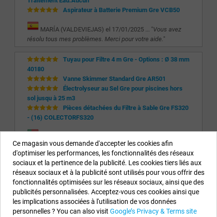
Traitement Eau:Aucun
Aspirateur à Batterie Premium Gre VCB50
MARÍA (VALDEVIEJAS) el 17/01/2025 ... "
Vous avez
résolu tous mes problèmes. Merci pour votre aide.
"
Tuyau pour Filtre 4 m Gre - Options : Ø 38 mm
40180
Vanne Skimmer Standard Gre AR501
Électrolyseur au Sel Gre pour piscines hors
sol jusqu à 25 m3
Pièces détachées du Filtre à Sable Gre FS320
- (16) COLECTORFS320
JOSE (MONTIJO) el 25/10/2024 ... "
Je vais
Ce magasin vous demande d'accepter les cookies afin
recommander
"
d'optimiser les performances, les fonctionnalités des réseaux
sociaux et la pertinence de la publicité. Les cookies tiers liés aux
réseaux sociaux et à la publicité sont utilisés pour vous offrir des
Informations sur notre boutique
fonctionnalités optimisées sur les réseaux sociaux, ainsi que des
publicités personnalisées. Acceptez-vous ces cookies ainsi que
EYAROC COMPANY SL (FR04851917500)
les implications associées à l'utilisation de vos données
Appelez-nous maintenant (FR) :
0187 654 060
personnelles ? You can also visit
Google’s Privacy & Terms site