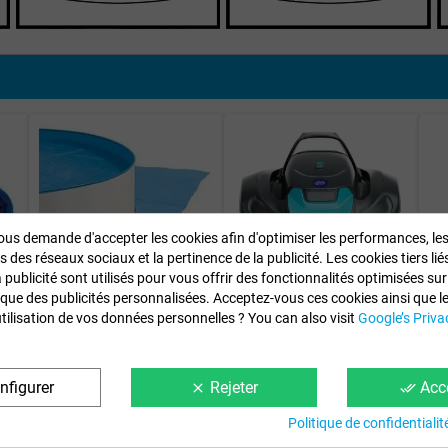
us demande d'accepter les cookies afin d'optimiser les performances, le
s des réseaux sociaux et la pertinence de la publicité. Les cookies tiers li
a publicité sont utilisés pour vous offrir des fonctionnalités optimisées su
 que des publicités personnalisées. Acceptez-vous ces cookies ainsi que l
Tapis Sol Piscine Toi
Robot à batterie haute
C
utilisation de vos données personnelles ? You can also visit
Google’s Priva
e
Ronde
performance. net…
56,76 €
169,00 €
nfigurer
Rejeter
Acc
clear
done_all
Politique de confidentialit