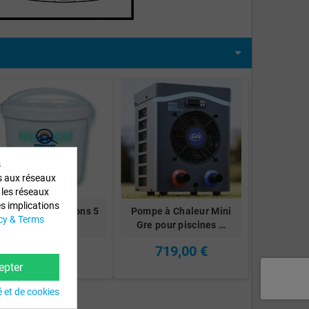
s
és aux réseaux
r les réseaux
es implications
omprimés 5 actions 5
Pompe à Chaleur Mini
cy & Terms
Kg 4724
Gre pour piscines …
60,22 €
719,00 €
epter
é et de cookies