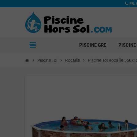
FR: 
view_headline
PISCINE GRE
PISCINE
chevron_right
Piscine Toi
chevron_right
Rocaille
chevron_right
Piscine Toi Rocaille 550x