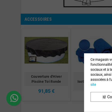
ACCESSOIRES
Ce magasin vo
fonctionnalité
sociaux et à l
sociaux, ainsi
Couverture d'Hiver
Couverture
associées à l'
Piscine Toi Ronde
Isothermique Piscin
site
Toi Ron…
91,85 €
130,77 €
Co
tune