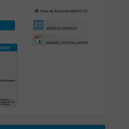
Frais de livraison GRATUITS
VIDÉO DU PRODUIT
MANUEL D'INSTALLATION
nline
l’information
itimation :
t supprimer les
e la page.