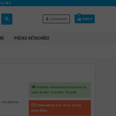
h à 18 h
0
search
person
Connexion
0,00 €
RE
PIÈCES DÉTACHÉES
Achetez maintenant et recevez-le
entre le Mer 12 et Mar 18 Août.
. Prix Minime
Paiement en 3, 4, 10 ou 12 fois
avec Alma