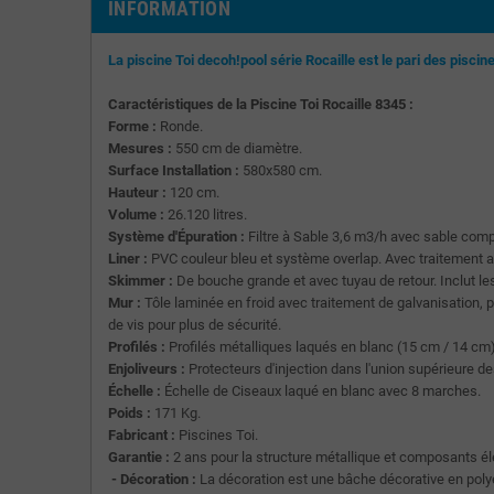
INFORMATION
La piscine Toi decoh!pool série Rocaille est le pari des pisci
Caractéristiques de la Piscine Toi Rocaille 8345 :
Forme :
Ronde.
Mesures :
550 cm de diamètre.
Surface Installation :
580x580 cm.
Hauteur :
120 cm.
Volume :
26.120 litres.
Système d'Épuration :
Filtre à Sable 3,6 m3/h avec sable comp
Liner :
PVC couleur bleu et système overlap. Avec traitement an
Skimmer :
De bouche grande et avec tuyau de retour. Inclut l
Mur :
Tôle laminée en froid avec traitement de galvanisation, p
de vis pour plus de sécurité.
Profilés :
Profilés métalliques laqués en blanc (15 cm / 14 cm)
Enjoliveurs :
Protecteurs d'injection dans l'union supérieure d
Échelle :
Échelle de Ciseaux laqué en blanc avec 8 marches.
Poids :
171 Kg.
Fabricant :
Piscines Toi.
Garantie :
2 ans pour la structure métallique et composants élec
- Décoration :
La décoration est une bâche décorative en polyét