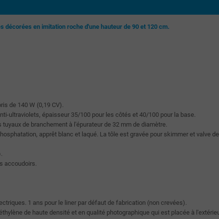
nes décorées en imitation roche d'une hauteur de 90 et 120 cm.
ris de 140 W (0,19 CV).
ti-ultraviolets, épaisseur 35/100 pour les côtés et 40/100 pour la base.
es tuyaux de branchement à l'épurateur de 32 mm de diamètre.
hosphatation, apprêt blanc et laqué. La tôle est gravée pour skimmer et valve de
.
es accoudoirs.
triques. 1 ans pour le liner par défaut de fabrication (non crevées).
hylène de haute densité et en qualité photographique qui est placée à l'extérieu