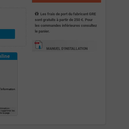
Les frais de port du fabricant GRE
sont gratuits à partir de 250 €. Pour
les commandes inférieures consultez
le panier.
MANUEL D'INSTALLATION
nline
l’information
itimation :
t supprimer les
e la page.