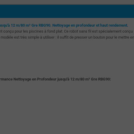
 jusqu'à 12 m/80 m² Gre RBG90. Nettoyage en profondeur et haut rendement.
t conçu pour les piscines à fond plat. Ce robot sans fil est spécialement conçu 
 modèle est très simple à utiliser : il suffit de presser un bouton pour le mettre 
formance Nettoyage en Profondeur jusqu'à 12 m/80 m² Gre RBG90: