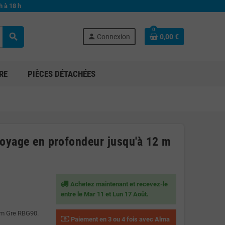
h à 18 h
0
search
person
Connexion
0,00 €
RE
PIÈCES DÉTACHÉES
toyage en profondeur jusqu'à 12 m
Achetez maintenant et recevez-le
entre le Mar 11 et Lun 17 Août.
2 m Gre RBG90.
Paiement en 3 ou 4 fois avec Alma