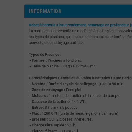
INFORMATION
Robot à batterie à haut rendement, nettoyage en profondeur
La marque nous présente un modèle élégant, agile et polyvalen
les types de piscines, qu'elles soient hors sol ou enterrées. Ce
couverture de nettoyage parfaite.
Types de Piscines :
-
Formes :
Piscines à fond plat.
-
Taille de piscine :
Jusqu'à 12 m/80 m².
Caractéristiques Générales du Robot à Batteries Haute Per
-
Nombre / Durée du cycle de nettoyage :
jusqu'à 90 min.
-
Zone de nettoyage :
Fond plat.
-
Moteurs :
1 moteur de traction et 1 moteur de pompe.
-
Capacité de la batterie:
44,4 Wh.
-
Entrée:
8,8 cm / 3,5 pouces.
-
Flux :
1200 GPH (unité de mesure gallons par heure)
-
Brosses :
Oui. 2 brosses inférieures.
-
Charge ultra rapide :
2,5 h.
-
Plateau filtrant:
180 μm / 2 l.