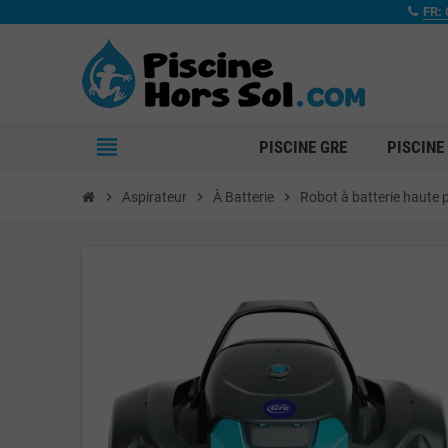
FR: 
view_headline
PISCINE GRE
PISCINE
chevron_right
Aspirateur
chevron_right
À Batterie
chevron_right
Robot à batterie haute