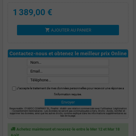
1 389,00 €
shopping_cart
AJOUTER AU PANIER
Contactez-nous et obtenez le meilleur prix Online
J’accepte le traitement de mes données personnelles pour recevoir une réponse a
l’information requise.
Responsable : EYAROC COMPANY SL, Finalité : établir une relation commerciale avec l’utilisateur. Légitimation
: Consentement Destinataires : Les données ne seront pas communiquées a tiers, Droits : Accès, rectifier et
supprimer les données, ainsi que les autres droits, comme expliqué dans les informations supplémentaires au
bas de la page.
Achetez maintenant et recevez-le entre le Mer 12 et Mar 18
Août.