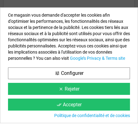
Ce magasin vous demande d'accepter les cookies afin
d'optimiser les performances, les fonctionnalités des réseaux
sociaux et la pertinence de la publicité. Les cookies tiers liés aux
réseaux sociaux et à la publicité sont utilisés pour vous offrir des
Informations sur notre boutique
fonctionnalités optimisées sur les réseaux sociaux, ainsi que des
publicités personnalisées. Acceptez-vous ces cookies ainsi que
EYAROC COMPANY SL (FR04851917500)
les implications associées à l'utilisation de vos données
Appelez-nous maintenant (FR) :
0187 654 060
personnelles ? You can also visit
Google’s Privacy & Terms site
Appelez-nous maintenant (BE) :
234 20828
Configurer
tune
Horaire :
Lundi au Vendredi de 9 h à 14 h et de 15 h à 18 h
Email :
info@piscinehorssol.com
Rejeter
clear
Nous suivre
Accepter
done_all
Facebook
YouTube
Instagram
Politique de confidentialité et de cookies