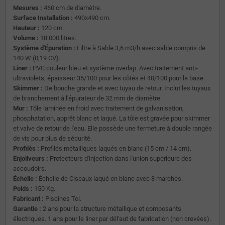
Mesures :
460 cm de diamètre.
Surface Installation :
490x490 cm.
Hauteur :
120 cm.
Volume :
18.000 litres.
Système d'Épuration :
Filtre à Sable 3,6 m3/h avec sable compris de
140 W (0,19 CV).
Liner :
PVC couleur bleu et système overlap. Avec traitement anti-
ultraviolets, épaisseur 35/100 pour les côtés et 40/100 pour la base.
Skimmer :
De bouche grande et avec tuyau de retour. Inclut les tuyaux
de branchement à l'épurateur de 32 mm de diamètre.
Mur :
Tôle laminée en froid avec traitement de galvanisation,
phosphatation, apprêt blanc et laqué. La tôle est gravée pour skimmer
et valve de retour de l'eau. Elle possède une fermeture à double rangée
de vis pour plus de sécurité.
Profilés :
Profilés métalliques laqués en blanc (15 cm / 14 cm).
Enjoliveurs :
Protecteurs d'injection dans l'union supérieure des
accoudoirs.
Échelle :
Échelle de Ciseaux laqué en blanc avec 8 marches.
Poids :
150 Kg.
Fabricant :
Piscines Toi.
Garantie :
2 ans pour la structure métallique et composants
électriques. 1 ans pour le liner par défaut de fabrication (non crevées).