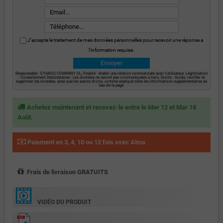
J’accepte le traitement de mes données personnelles pour recevoir une réponse a
l’information requise.
Responsable : EYAROC COMPANY SL, Finalité : établir une relation commerciale avec l’utilisateur. Légitimation
: Consentement Destinataires : Les données ne seront pas communiquées a tiers, Droits : Accès, rectifier et
supprimer les données, ainsi que les autres droits, comme expliqué dans les informations supplémentaires au
bas de la page.
Achetez maintenant et recevez-le entre le Mer 12 et Mar 18
Août.
Paiement en 3, 4, 10 ou 12 fois avec Alma
Frais de livraison GRATUITS
VIDÉO DU PRODUIT