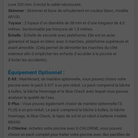
cuve 320 mm. Il inclut le sable nécessaire.
Skimmer :
Skimmer et buse de refoulement en couleur blanc, modèle
AR100.
Tuyaux :
2 tuyaux d`un diamètre de 38 mm et d`une longueur de 4,5
mètres. Sectionnable par tronçons de 1,5 mètres.
Échelle :
Échelle de sécurité avec plateforme. Elle est en acier
galvanisé et laqué en blanc avec 6 marches, plateforme supérieure et
avant amovible. (Cela permet de démonter les marches du côté
extérieur afin d`empêcher les enfants d`accéder à la piscine et
d`éviter les accidents).
Équipement Optionnel :
E-Kit :
Maintenant, de manière optionnelle, vous pouvez choisir votre
piscine avec le pack E-KIT à un prix réduit. Le pack comprend la bâche
à bulles, la bâche hivernage et le Blue Check avec lequel vous pouvez
analyser la qualité de lʼeau.
E-Plus :
Vous pouvez également choisir de manière optionnelle lʼE-
PLUS à un prix réduit. Le pack comprend la bâche à bulles, la bâche
hivernage, le Blue Check, le tapis de sol et un robot à batterie modèle
RBG90.
E-Chlorine:
Achetez votre piscine avec E-CHLORINE, vous pouvez
choisir un pack complet pour traiter votre piscine avec des pastilles de