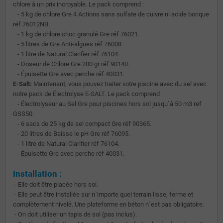
chlore à un prix incroyable. Le pack comprend :
- 5 kg de chlore Gre 4 Actions sans sulfate de cuivre ni acide borique
réf 76012NB.
- 1 kg de chlore choc granulé Gre réf 76021.
- 5 litres de Gre Anti-algues réf 76008.
- 1 litre de Natural Clarifier réf 76104.
- Doseur de Chlore Gre 200 gr réf 90140.
- Épuisette Gre avec perche réf 40031.
E-Salt:
Maintenant, vous pouvez traiter votre piscine avec du sel avec
notre pack de Électrolyse E-SALT. Le pack comprend :
- Électrolyseur au Sel Gre pour piscines hors sol jusqu`à 50 m3 ref
GSS50.
- 6 sacs de 25 kg de sel compact Gre réf 90365.
- 20 litres de Baisse le pH Gre réf 76095.
- 1 litre de Natural Clarifier réf 76104.
- Épuisette Gre avec perche réf 40031.
Installation :
- Elle doit être placée hors sol.
- Elle peut être installée sur n`importe quel terrain lisse, ferme et
complètement nivelé. Une plateforme en béton n`est pas obligatoire.
- On doit utiliser un tapis de sol (pas inclus).