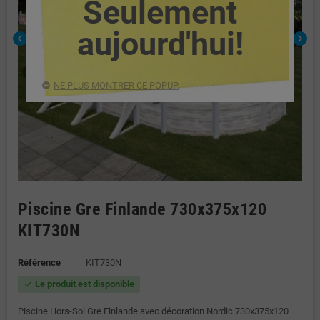
Seulement
aujourd'hui!
chevron_left
chevron_right
NE PLUS MONTRER CE POPUP.
Piscine Gre Finlande 730x375x120
KIT730N
Référence
KIT730N
Le produit est disponible
check
Piscine Hors-Sol Gre Finlande avec décoration Nordic 730x375x120