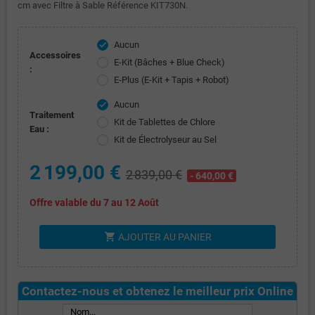
cm avec Filtre à Sable Référence KIT730N.
Aucun
check
Accessoires
E-Kit (Bâches + Blue Check)
:
E-Plus (E-Kit + Tapis + Robot)
Aucun
check
Traitement
Kit de Tablettes de Chlore
Eau :
Kit de Électrolyseur au Sel
2 199,00 €
2 839,00 €
- 640,00 €
Offre valable du 7 au 12 Août
shopping_cart
AJOUTER AU PANIER
Contactez-nous et obtenez le meilleur prix Online