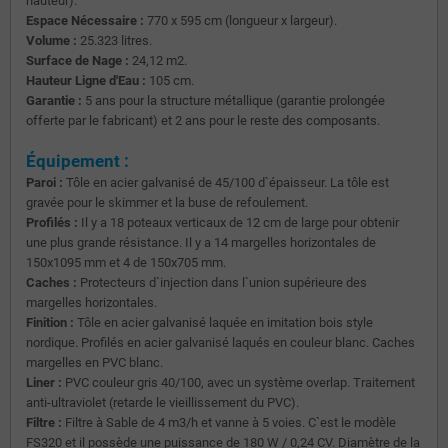
hauteur).
Espace Nécessaire :
770 x 595 cm (longueur x largeur).
Volume :
25.323 litres.
Surface de Nage :
24,12 m2.
Hauteur Ligne d'Eau :
105 cm.
Garantie :
5 ans pour la structure métallique (garantie prolongée
offerte par le fabricant) et 2 ans pour le reste des composants.
Équipement :
Paroi :
Tôle en acier galvanisé de 45/100 d`épaisseur. La tôle est
gravée pour le skimmer et la buse de refoulement.
Profilés :
Il y a 18 poteaux verticaux de 12 cm de large pour obtenir
une plus grande résistance. Il y a 14 margelles horizontales de
150x1095 mm et 4 de 150x705 mm.
Caches :
Protecteurs d`injection dans l`union supérieure des
margelles horizontales.
Finition :
Tôle en acier galvanisé laquée en imitation bois style
nordique. Profilés en acier galvanisé laqués en couleur blanc. Caches
margelles en PVC blanc.
Liner :
PVC couleur gris 40/100, avec un système overlap. Traitement
anti-ultraviolet (retarde le vieillissement du PVC).
Filtre :
Filtre à Sable de 4 m3/h et vanne à 5 voies. C`est le modèle
FS320 et il possède une puissance de 180 W / 0,24 CV. Diamètre de la