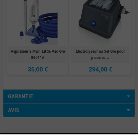
Aspirateur à Main Little Vac Gre
Électrolyseur au Sel Gre pour
08011A
piscines …
35,00 €
294,00 €
GARANTIE
AVIS