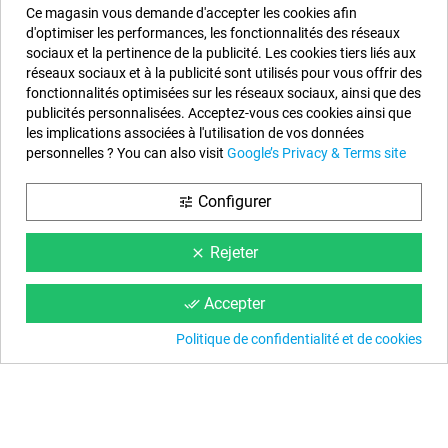
Informations sur notre boutique
Ce magasin vous demande d'accepter les cookies afin
d'optimiser les performances, les fonctionnalités des réseaux
EYAROC COMPANY SL (FR04851917500)
sociaux et la pertinence de la publicité. Les cookies tiers liés aux
réseaux sociaux et à la publicité sont utilisés pour vous offrir des
Appelez-nous maintenant (FR) :
0187 654 060
fonctionnalités optimisées sur les réseaux sociaux, ainsi que des
Appelez-nous maintenant (BE) :
234 20828
publicités personnalisées. Acceptez-vous ces cookies ainsi que
les implications associées à l'utilisation de vos données
Horaire :
Lundi au Vendredi de 9 h à 14 h et de 15 h à 18 h
personnelles ? You can also visit
Google’s Privacy & Terms site
Email :
info@piscinehorssol.com
Configurer
tune
Nous suivre
Rejeter
clear
Facebook
YouTube
Instagram
Accepter
done_all
Politique de confidentialité et de cookies
Information
Conditions du Site
Nos Conseils