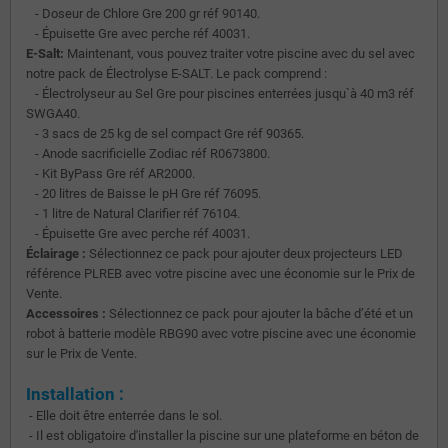
- Doseur de Chlore Gre 200 gr réf 90140.
- Épuisette Gre avec perche réf 40031.
E-Salt:
Maintenant, vous pouvez traiter votre piscine avec du sel avec
notre pack de Électrolyse E-SALT. Le pack comprend :
- Électrolyseur au Sel Gre pour piscines enterrées jusqu`à 40 m3 réf
SWGA40.
- 3 sacs de 25 kg de sel compact Gre réf 90365.
- Anode sacrificielle Zodiac réf R0673800.
- Kit ByPass Gre réf AR2000.
- 20 litres de Baisse le pH Gre réf 76095.
- 1 litre de Natural Clarifier réf 76104.
- Épuisette Gre avec perche réf 40031.
Éclairage :
Sélectionnez ce pack pour ajouter deux projecteurs LED
référence PLREB avec votre piscine avec une économie sur le Prix de
Vente.
Accessoires :
Sélectionnez ce pack pour ajouter la bâche dʼété et un
robot à batterie modèle RBG90 avec votre piscine avec une économie
sur le Prix de Vente.
Installation :
- Elle doit être enterrée dans le sol.
- Il est obligatoire d'installer la piscine sur une plateforme en béton de