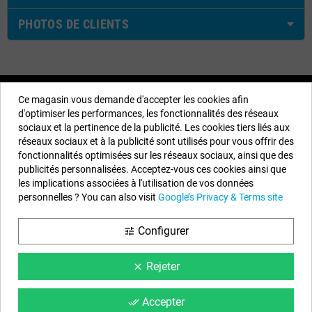
PHOTOS DE CLIENTS
Informations sur notre boutique
Ce magasin vous demande d'accepter les cookies afin
d'optimiser les performances, les fonctionnalités des réseaux
EYAROC COMPANY SL (FR04851917500)
sociaux et la pertinence de la publicité. Les cookies tiers liés aux
réseaux sociaux et à la publicité sont utilisés pour vous offrir des
Appelez-nous maintenant (FR) :
0187 654 060
fonctionnalités optimisées sur les réseaux sociaux, ainsi que des
Appelez-nous maintenant (BE) :
234 20828
publicités personnalisées. Acceptez-vous ces cookies ainsi que
les implications associées à l'utilisation de vos données
Horaire :
Lundi au Vendredi de 9 h à 14 h et de 15 h à 18 h
personnelles ? You can also visit
Google’s Privacy & Terms site
Email :
info@piscinehorssol.com
Configurer
tune
Nous suivre
Rejeter
clear
Facebook
YouTube
Instagram
Accepter
done_all