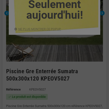
Seulement
aujourd'hui!
chevron_left
chevron_right
NE PLUS MONTRER CE POPUP.
Piscine Gre Enterrée Sumatra
500x300x120 KPEOV5027
Référence
KPEOV5027
Le produit est disponible
check
Piscine Gre Enterrée Sumatra 500x300x120 cm référence KPEOV5027,