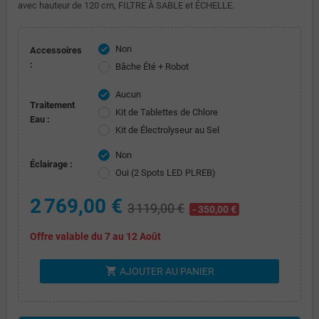
avec hauteur de 120 cm, FILTRE À SABLE et ÉCHELLE.
Non
check
Accessoires
:
Bâche Été + Robot
Aucun
check
Traitement
Kit de Tablettes de Chlore
Eau :
Kit de Électrolyseur au Sel
Non
check
Éclairage :
Oui (2 Spots LED PLREB)
2 769,00 €
3 119,00 €
- 350,00 €
Offre valable du 7 au 12 Août
shopping_cart
AJOUTER AU PANIER