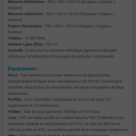
Mesures Extérieures :
502 x 302 x 122 cm (longueur x largeur x
hauteur).
Mesures Intérieures :
500 x 300 x 120 cm (longueur x largeur x
hauteur).
Espace Nécessaire :
700 x 500 x 135 cm (longueur x largeur x
hauteur).
Volume :
12.360 litres.
Hauteur Ligne d'Eau :
105 cm.
Garantie :
5 ans pour la structure métallique (garantie prolongée
offerte par le fabricant) et 2 ans pour le reste des composants.
Équipement :
Paroi :
Tôle laminée à froid avec traitement de galvanisation,
phosphatation et laqué avec une épaisseur de 60/100. Gravée pour
skimmer, deux buses de refoulement, une prise d`aspirateur et deux
projecteurs.
Profilés :
Il y a 24 profilés horizontaux de 4,5 cm de large (12
supérieures et 12 inférieures).
Finition :
Tôle en acier galvanisé. Profilés en PVC bleu.
Liner :
PVC de haute qualité en couleur bleu 60/100. Traitement anti-
ultraviolet (retarde le vieillissement du PVC). Le liner est fixé sur le
côté du profilé en PVC, ce système permet de le remplacer facilement.
Filtre :
Filtre à Sable de 8 m3/h. Il inclut le sable nécessaire.