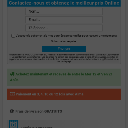
Contactez-nous et obtenez le meilleur prix Online
J’accepte le traitement de mes données personnelles pour recevoir une réponse a
l’information requise.
Responsable : EYAROC COMPANY SL, Finalité : établir une relation commerciale avec l’utilisateur. Légitimation
: Consentement Destinataires : Les données ne seront pas communiquées a tiers, Droits : Accès, rectifier et
supprimer les données, ainsi que les autres droits, comme expliqué dans les informations supplémentaires au
bas de la page.
Achetez maintenant et recevez-le entre le Mer 12 et Ven 21
Août.
Paiement en 3, 4, 10 ou 12 fois avec Alma
Frais de livraison GRATUITS