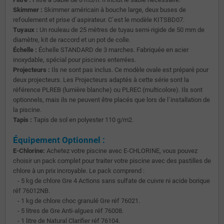
Skimmer :
Skimmer américain à bouche large, deux buses de
refoulement et prise d`aspirateur. C`est le modèle KITSBD07.
Tuyaux :
Un rouleau de 25 mètres de tuyau semi-rigide de 50 mm de
diamètre, kit de raccord et un pot de colle.
Échelle :
Échelle STANDARD de 3 marches. Fabriquée en acier
inoxydable, spécial pour piscines enterrées.
Projecteurs :
Ils ne sont pas inclus. Ce modèle ovale est préparé pour
deux projecteurs. Les Projecteurs adaptés à cette série sont la
référence PLREB (lumière blanche) ou PLREC (multicolore). Ils sont
optionnels, mais ils ne peuvent être placés que lors de l`installation de
la piscine.
Tapis :
Tapis de sol en polyester 110 g/m2.
Équipement Optionnel :
E-Chlorine:
Achetez votre piscine avec E-CHLORINE, vous pouvez
choisir un pack complet pour traiter votre piscine avec des pastilles de
chlore à un prix incroyable. Le pack comprend :
- 5 kg de chlore Gre 4 Actions sans sulfate de cuivre ni acide borique
réf 76012NB.
- 1 kg de chlore choc granulé Gre réf 76021.
- 5 litres de Gre Anti-algues réf 76008.
- 1 litre de Natural Clarifier réf 76104.