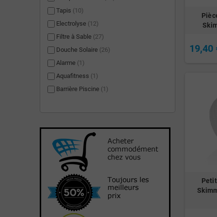
Tapis
(10)
Pièc
Electrolyse
(12)
Ski
Filtre à Sable
(27)
19,40 
Douche Solaire
(26)
Alarme
(1)
Aquafitness
(1)
Barrière Piscine
(1)
Peti
Skimm