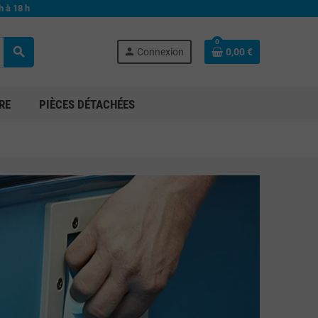
h à 18 h
0
search
person
Connexion
0,00 €
RE
PIÈCES DÉTACHÉES