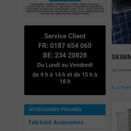
Responsable : EYAROC COMPANY SL, Finalité : établir une relation
commerciale avec l’utilisateur. Légitimation : Consentement Destinataires :
Les données ne seront pas communiquées a tiers, Droits : Accès, rectifier et
supprimer les données, ainsi que les autres droits, comme expliqué dans les
informations supplémentaires au bas de la page.
Service Client
FR: 0187 654 060
BE: 234 20828
SKIMM
Du Lundi au Vendredi
Les skimmer 
de 9 h à 14 h et de 15 h à
18 h
Il y a 15 pro
ACCESSOIRES PISCINES
Fabricant Accessoires