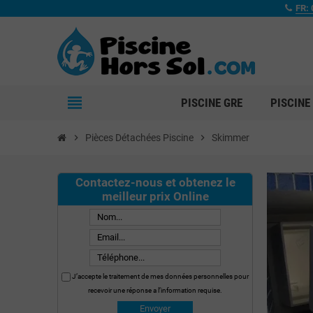
FR: 
view_headline
PISCINE GRE
PISCINE
chevron_right
Pièces Détachées Piscine
chevron_right
Skimmer
Contactez-nous et obtenez le
meilleur prix Online
J’accepte le traitement de mes données personnelles pour
recevoir une réponse a l’information requise.