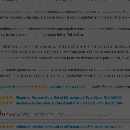
modèles colorés pour mieux s'intégrer aux décorations de certaines piscines. Com
ant en
couleur brun clair
. De cette façon, il est complètement intégré offrant à l
position vous avez des modèles des principales marques commerciales. Vous t
ion ou le remplacement des marques
Intex
,
Toi
et
Gre
.
filtrant
est un skimmer spécial qui intègre dans le skimmer un système d'épuratio
simplifiée. Nous oublions les tubes allant d'une part à l'autre et tout est intég
du skimmer au filtre à cartouche qui est juste en dessous et à partir de là, il y a
a cartouche pour son remplacement et sa maintenance se fait rapidement et conf
mmers filtrants avec des dimensions qui s'adaptent à certains modèles de pisci
yenne des clients
4,9 sur 5 sur 433 avis
(Avis de nos clients tr
Skimmer Piscine Hors Sol et Diffuseur de Tête Blanc Gre AR100
Bâches à Bulles avec forme d huit Gre - 500x340 cm CPROV500
LUZIA (SAGRES) el 13/07/2026 ... "
Très rapide et de bonne qualité.
"
Skimmer Piscine Hors Sol et Diffuseur de Tête Blanc Gre AR100