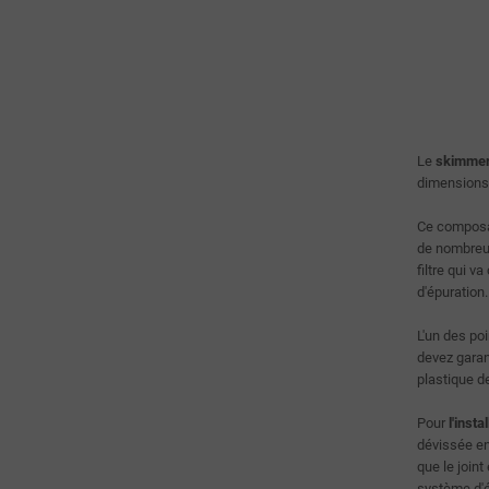
Le
skimmer
dimensions 
Ce composan
de nombreux
filtre qui v
d'épuration.
L'un des po
devez garan
plastique d
Pour
l'inst
dévissée en
que le join
système d'ép