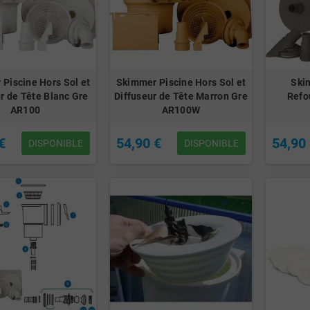
Piscine Hors Sol et
Skimmer Piscine Hors Sol et
Ski
r de Tête Blanc Gre
Diffuseur de Tête Marron Gre
Refo
AR100
AR100W
€
54,90 €
54,90
DISPONIBLE
DISPONIBLE