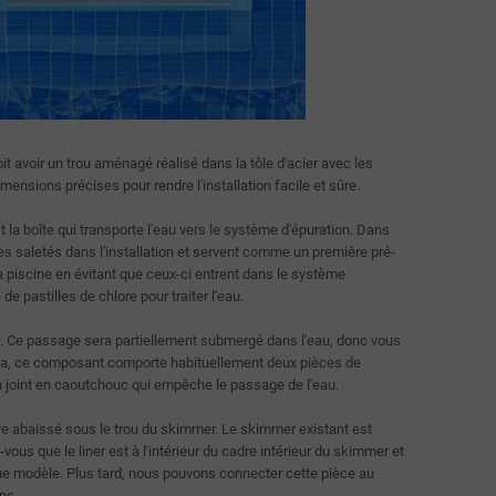
 doit avoir un trou aménagé réalisé dans la tôle d'acier avec les
nsions précises pour rendre l'installation facile et sûre.
la boîte qui transporte l'eau vers le système d'épuration. Dans
res saletés dans l'installation et servent comme un première pré-
u la piscine en évitant que ceux-ci entrent dans le système
e pastilles de chlore pour traiter l'eau.
ine. Ce passage sera partiellement submergé dans l'eau, donc vous
 cela, ce composant comporte habituellement deux pièces de
n joint en caoutchouc qui empêche le passage de l'eau.
tre abaissé sous le trou du skimmer. Le skimmer existant est
s que le liner est à l'intérieur du cadre intérieur du skimmer et
que modèle. Plus tard, nous pouvons connecter cette pièce au
ps.