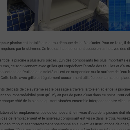
 pour piscine
est installé sur le trou découpé de la tôle d'acier. Pour ce faire, il
requises par le skimmer. Ce trou est habituellement coupé en usine avec des dime
t de la piscine a plusieurs pièces. L'un des composants les plus importants est 
 cas, ceux-ci viennent avec
grilles
qui empêchent l'entrée des feuilles et d'aut
a collectant les feuilles et la saleté qui est en suspension sur la surface de l'ea
 Cette boîte avec grille est également couramment utilisée pour la mise en place d
ints délicats de ce système est le passage à travers la tôle en acier de la pisc
tir son imperméabilité pour qu'il n'y ait pas de perte d'eau dans ce point. Pour
e chaque côté de la piscine qui sont vissées ensemble interposant entre elles u
allation et le remplacement
de ce composant, le niveau d'eau de la piscine doit ê
 cas de remplacement et le nouveau composant est vissé dans le trou. Assurez-vou
t en caoutchouc est correctement positionné en suivant les instructions de cha
uration. C'est une installation très simple qui peut être faite en très peu de tem