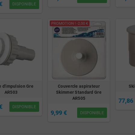
€
DISPONIBLE
PROMOTION ! -2,00 €
 d'impulsion Gre
Couvercle aspirateur
Sk
AR503
Skimmer Standard Gre
AR505
77,86
€
DISPONIBLE
9,99 €
DISPONIBLE