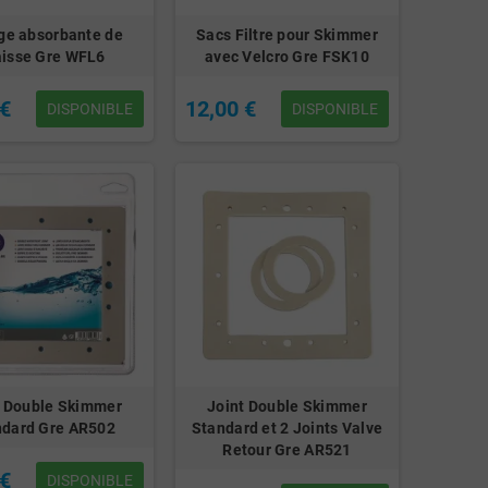
ge absorbante de
Sacs Filtre pour Skimmer
aisse Gre WFL6
avec Velcro Gre FSK10
 €
12,00 €
DISPONIBLE
DISPONIBLE
t Double Skimmer
Joint Double Skimmer
ndard Gre AR502
Standard et 2 Joints Valve
Retour Gre AR521
 €
DISPONIBLE