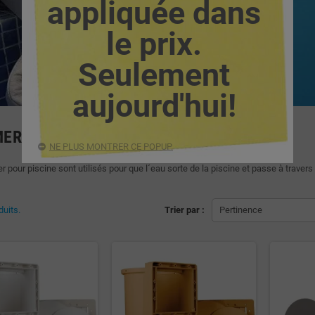
appliquée dans
le prix.
Seulement
aujourd'hui!
ER POUR PISCINE
NE PLUS MONTRER CE POPUP.
pour piscine sont utilisés pour que l´eau sorte de la piscine et passe à travers l
duits.
Trier par :
Pertinence