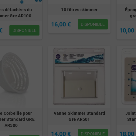
es détachées du
10 filtres skimmer
Épon
mmer Gre AR100
gr
16,00 €
DISPONIBLE
€
10,00
DISPONIBLE
te Corbeille pour
Vanne Skimmer Standard
Join
er Standard GRE
Gre AR501
Sta
AR500
14,00 €
18,00
DISPONIBLE