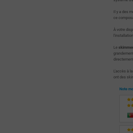
Il y a des 
ce compos
À votre dis
l'installat
Le
skimmer 
grandement 
directement 
L'accès à l
ont des ski
Note mo