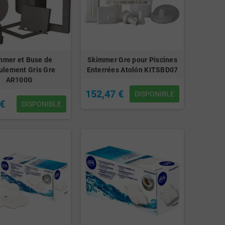
mmer et Buse de
Skimmer Gre pour Piscines
ulement Gris Gre
Enterrées Atolón KITSBD07
AR100G
152,47 €
DISPONIBLE
 €
DISPONIBLE