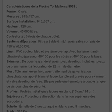
Caractéristiques de la Piscine Toi Mallorca 8938 :
Forme :
Ovale.
Mesures :
915x457 cm.
Surface Installation :
945x657 cm.
Hauteur :
120 cm.
Volume :
45.000 litres.
Contreforts :
6 (trois de chaque côté).
Système d'Épuration :
Filtre à Sable 6 m3/h avec sable compris de
450 W (0,60 CV).
Liner :
PVC couleur bleu et système overlap. Avec traitement anti-
ultraviolets, épaisseur 40/100 pour les côtés et 40/100 pour la base.
Skimmer :
De bouche grande et avec tuyau de retour. Inclut les tuyaux
de branchement à l'épurateur de 32 mm de diamètre.
Mur :
Tôle laminée en froid avec traitement de galvanisation,
phosphatation, apprêt blanc et laqué. La tôle est gravée pour skimmer
et valve de retour de l'eau. Elle possède une fermeture à double rangée
de vis pour plus de sécurité.
Profilés :
Profilés métalliques laqués en blanc (15 cm / 14 cm).
Enjoliveurs :
Protecteurs d'injection dans l'union supérieure des
accoudoirs.
Échelle :
Échelle de Ciseaux laqué en blanc avec 8 marches.
Poids :
334 Kg.