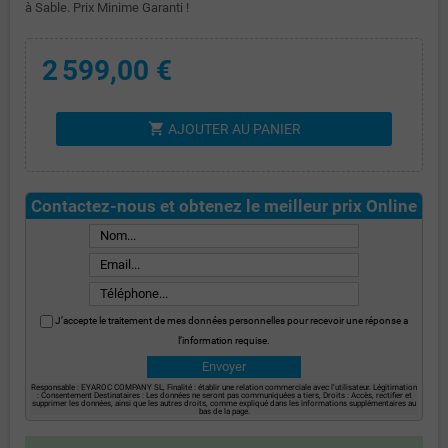
à Sable. Prix Minime Garanti !
2 599,00 €
shopping_cart
AJOUTER AU PANIER
Contactez-nous et obtenez le meilleur prix Online
J’accepte le traitement de mes données personnelles pour recevoir une réponse a
l’information requise.
Responsable : EYAROC COMPANY SL, Finalité : établir une relation commerciale avec l’utilisateur. Légitimation
: Consentement Destinataires : Les données ne seront pas communiquées a tiers, Droits : Accès, rectifier et
supprimer les données, ainsi que les autres droits, comme expliqué dans les informations supplémentaires au
bas de la page.