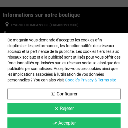
Informations sur notre boutique
EYAROC COMPANY SL (FR04851917500)
Appelez-nous maintenant (FR) :
0187 654 060
Ce magasin vous demande d'accepter les cookies afin
Appelez-nous maintenant (BE) :
234 20828
d'optimiser les performances, les fonctionnalités des réseaux
sociaux et la pertinence de la publicité. Les cookies tiers liés aux
Horaire :
Lundi au Vendredi de 9 h à 14 h et de 15 h à 18 h
réseaux sociaux et à la publicité sont utilisés pour vous offrir des
Email :
info@piscinehorssol.com
fonctionnalités optimisées sur les réseaux sociaux, ainsi que des
publicités personnalisées. Acceptez-vous ces cookies ainsi que
les implications associées à l'utilisation de vos données
Nous suivre
personnelles ? You can also visit
Google’s Privacy & Terms site
Facebook
YouTube
Instagram
Configurer
tune
Rejeter
clear
Information
Conditions du Site
Accepter
done_all