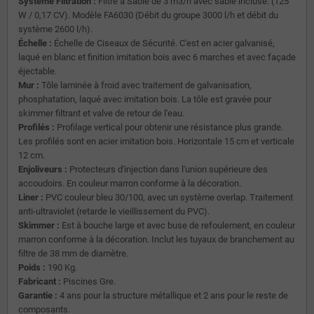
Système Filtration :
Filtre à Sable de 3 m3/h avec sable incluse. (125
W / 0,17 CV). Modèle FA6030 (Débit du groupe 3000 l/h et débit du
système 2600 l/h).
Échelle :
Échelle de Ciseaux de Sécurité. C'est en acier galvanisé,
laqué en blanc et finition imitation bois avec 6 marches et avec façade
éjectable.
Mur :
Tôle laminée à froid avec traitement de galvanisation,
phosphatation, laqué avec imitation bois. La tôle est gravée pour
skimmer filtrant et valve de retour de l'eau.
Profilés :
Profilage vertical pour obtenir une résistance plus grande.
Les profilés sont en acier imitation bois. Horizontale 15 cm et verticale
12 cm.
Enjoliveurs :
Protecteurs d'injection dans l'union supérieure des
accoudoirs. En couleur marron conforme à la décoration.
Liner :
PVC couleur bleu 30/100, avec un système overlap. Traitement
anti-ultraviolet (retarde le vieillissement du PVC).
Skimmer :
Est à bouche large et avec buse de refoulement, en couleur
marron conforme à la décoration. Inclut les tuyaux de branchement au
filtre de 38 mm de diamètre.
Poids :
190 Kg.
Fabricant :
Piscines Gre.
Garantie :
4 ans pour la structure métallique et 2 ans pour le reste de
composants.