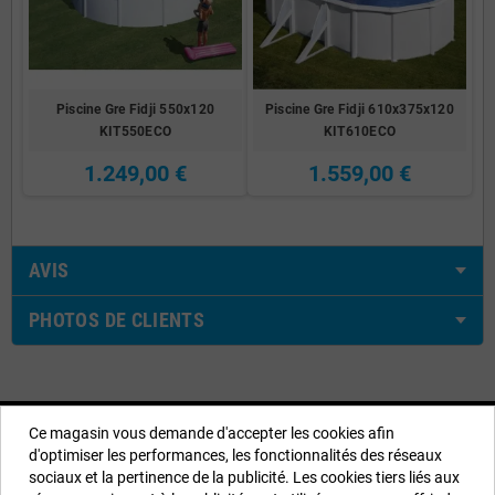
Piscine Gre Fidji 550x120
Piscine Gre Fidji 610x375x120
KIT550ECO
KIT610ECO
1.249,00 €
1.559,00 €
AVIS
PHOTOS DE CLIENTS
Informations sur notre boutique
Ce magasin vous demande d'accepter les cookies afin
d'optimiser les performances, les fonctionnalités des réseaux
EYAROC COMPANY SL (FR04851917500)
sociaux et la pertinence de la publicité. Les cookies tiers liés aux