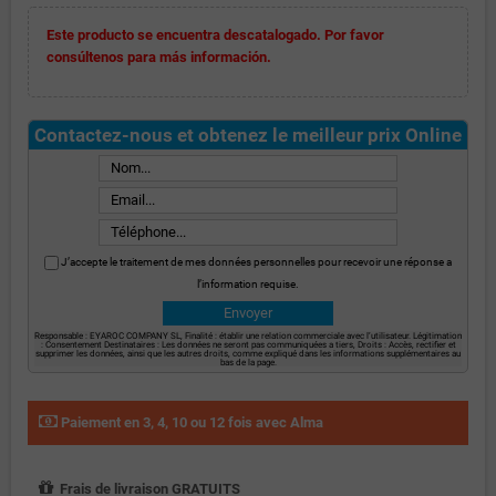
Este producto se encuentra descatalogado. Por favor
consúltenos para más información.
Contactez-nous et obtenez le meilleur prix Online
J’accepte le traitement de mes données personnelles pour recevoir une réponse a
l’information requise.
Responsable : EYAROC COMPANY SL, Finalité : établir une relation commerciale avec l’utilisateur. Légitimation
: Consentement Destinataires : Les données ne seront pas communiquées a tiers, Droits : Accès, rectifier et
supprimer les données, ainsi que les autres droits, comme expliqué dans les informations supplémentaires au
bas de la page.
Paiement en 3, 4, 10 ou 12 fois avec Alma
Frais de livraison GRATUITS