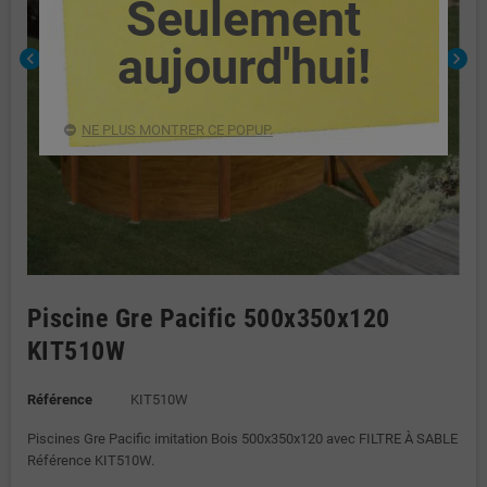
Seulement
aujourd'hui!
chevron_left
chevron_right
NE PLUS MONTRER CE POPUP.
Piscine Gre Pacific 500x350x120
KIT510W
Référence
KIT510W
Piscines Gre Pacific imitation Bois 500x350x120 avec FILTRE À SABLE
Référence KIT510W.