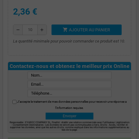
2,36 €
shopping_cart
remove
add
AJOUTER AU PANIER
La quantité minimale pour pouvoir commander ce produit est 10.
Contactez-nous et obtenez le meilleur prix Online
J’accepte le traitement de mes données personnelles pour recevoir une réponse a
l’information requise.
Responsable : EYAROC COMPANY SL, Finalité : établir une relation commerciale avec l’utilisateur. Légitimation
: Consentement Destinataires : Les données ne seront pas communiquées a tiers, Droits : Accès, rectifier et
supprimer les données, ainsi que les autres droits, comme expliqué dans les informations supplémentaires au
bas de la page.