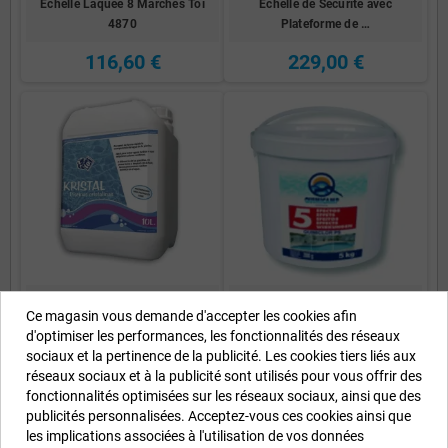
Échelle Laquée 8 Marches Toi
Échelle de Sécurité avec
4870
Plateforme de …
116,60 €
229,00 €
Récupérateur d'eau de piscine
Comprimés 5 actions 5 Kg 4724
Ce magasin vous demande d'accepter les cookies afin
Krist…
d'optimiser les performances, les fonctionnalités des réseaux
60,22 €
sociaux et la pertinence de la publicité. Les cookies tiers liés aux
56,22 €
réseaux sociaux et à la publicité sont utilisés pour vous offrir des
fonctionnalités optimisées sur les réseaux sociaux, ainsi que des
publicités personnalisées. Acceptez-vous ces cookies ainsi que
les implications associées à l'utilisation de vos données