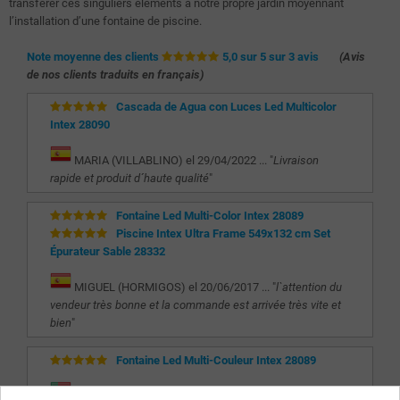
transférer ces singuliers éléments à notre propre jardin moyennant
l’installation d’une fontaine de piscine.
Note moyenne des clients
5,0 sur 5 sur 3 avis
(Avis
de nos clients traduits en français)
Cascada de Agua con Luces Led Multicolor
Intex 28090
MARIA (VILLABLINO) el 29/04/2022 ... "
Livraison
rapide et produit d´haute qualité
"
Fontaine Led Multi-Color Intex 28089
Piscine Intex Ultra Frame 549x132 cm Set
Épurateur Sable 28332
MIGUEL (HORMIGOS) el 20/06/2017 ... "
l`attention du
vendeur très bonne et la commande est arrivée très vite et
bien
"
Fontaine Led Multi-Couleur Intex 28089
PEDRO (OLIVEIRA DE FRADES) el 10/04/2017 ... "
5