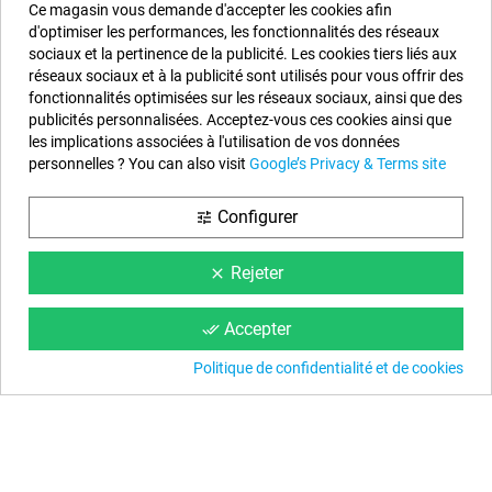
Ce magasin vous demande d'accepter les cookies afin
étoiles sans commentaires merci
"
d'optimiser les performances, les fonctionnalités des réseaux
sociaux et la pertinence de la publicité. Les cookies tiers liés aux
réseaux sociaux et à la publicité sont utilisés pour vous offrir des
Informations sur notre boutique
fonctionnalités optimisées sur les réseaux sociaux, ainsi que des
publicités personnalisées. Acceptez-vous ces cookies ainsi que
EYAROC COMPANY SL (FR04851917500)
les implications associées à l'utilisation de vos données
Appelez-nous maintenant (FR) :
0187 654 060
personnelles ? You can also visit
Google’s Privacy & Terms site
Appelez-nous maintenant (BE) :
234 20828
Configurer
tune
Horaire :
Lundi au Vendredi de 9 h à 14 h et de 15 h à 18 h
Email :
info@piscinehorssol.com
Rejeter
clear
Nous suivre
Accepter
done_all
Facebook
YouTube
Instagram
Politique de confidentialité et de cookies
Information