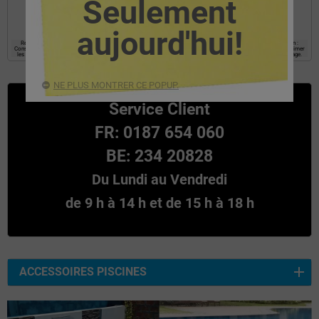
Seulement
l’information requise.
aujourd'hui!
Responsable : EYAROC COMPANY SL, Finalité : établir une relation commerciale avec l’utilisateur. Légitimation :
Consentement Destinataires : Les données ne seront pas communiquées a tiers, Droits : Accès, rectifier et supprimer
les données, ainsi que les autres droits, comme expliqué dans les informations supplémentaires au bas de la page.
NE PLUS MONTRER CE POPUP.
Service Client
FR: 0187 654 060
BE: 234 20828
Du Lundi au Vendredi
de 9 h à 14 h et de 15 h à 18 h
ACCESSOIRES PISCINES