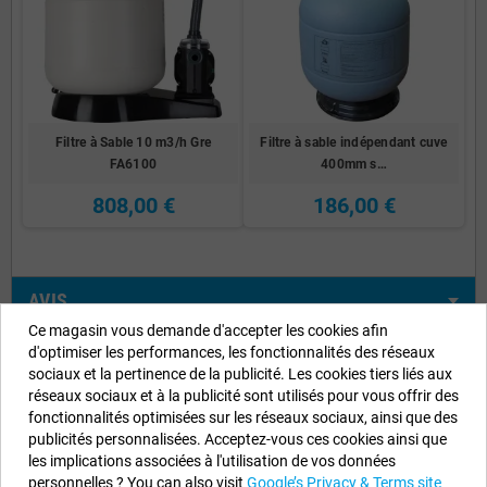
Filtre à Sable 10 m3/h Gre
Filtre à sable indépendant cuve
FA6100
400mm s…
808,00 €
186,00 €
AVIS
Ce magasin vous demande d'accepter les cookies afin
d'optimiser les performances, les fonctionnalités des réseaux
sociaux et la pertinence de la publicité. Les cookies tiers liés aux
réseaux sociaux et à la publicité sont utilisés pour vous offrir des
Informations sur notre boutique
fonctionnalités optimisées sur les réseaux sociaux, ainsi que des
publicités personnalisées. Acceptez-vous ces cookies ainsi que
EYAROC COMPANY SL (FR04851917500)
les implications associées à l'utilisation de vos données
personnelles ? You can also visit
Google’s Privacy & Terms site
Appelez-nous maintenant (FR) :
0187 654 060