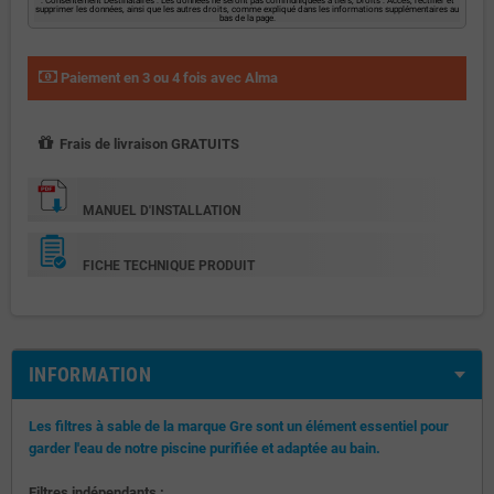
supprimer les données, ainsi que les autres droits, comme expliqué dans les informations supplémentaires au
bas de la page.
Paiement en 3 ou 4 fois avec Alma
Frais de livraison GRATUITS
MANUEL D'INSTALLATION
FICHE TECHNIQUE PRODUIT
INFORMATION
Les filtres à sable de la marque Gre sont un élément essentiel pour
garder l'eau de notre piscine purifiée et adaptée au bain.
Filtres indépendants :