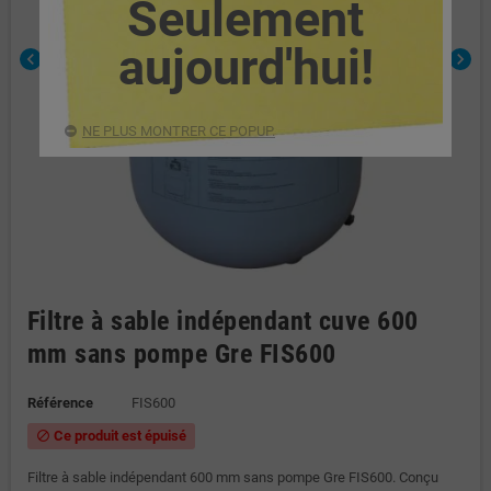
Seulement
aujourd'hui!
chevron_left
chevron_right
NE PLUS MONTRER CE POPUP.
Filtre à sable indépendant cuve 600
mm sans pompe Gre FIS600
Référence
FIS600
Ce produit est épuisé
block
Filtre à sable indépendant 600 mm sans pompe Gre FIS600. Conçu