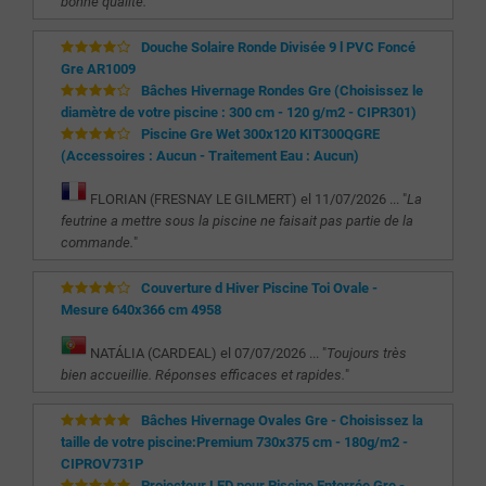
bonne qualité.
"
Douche Solaire Ronde Divisée 9 l PVC Foncé
Gre AR1009
Bâches Hivernage Rondes Gre (Choisissez le
diamètre de votre piscine : 300 cm - 120 g/m2 - CIPR301)
Piscine Gre Wet 300x120 KIT300QGRE
(Accessoires : Aucun - Traitement Eau : Aucun)
FLORIAN (FRESNAY LE GILMERT) el 11/07/2026 ... "
La
feutrine a mettre sous la piscine ne faisait pas partie de la
commande.
"
Couverture d Hiver Piscine Toi Ovale -
Mesure 640x366 cm 4958
NATÁLIA (CARDEAL) el 07/07/2026 ... "
Toujours très
bien accueillie. Réponses efficaces et rapides.
"
Bâches Hivernage Ovales Gre - Choisissez la
taille de votre piscine:Premium 730x375 cm - 180g/m2 -
CIPROV731P
Projecteur LED pour Piscine Enterrée Gre -