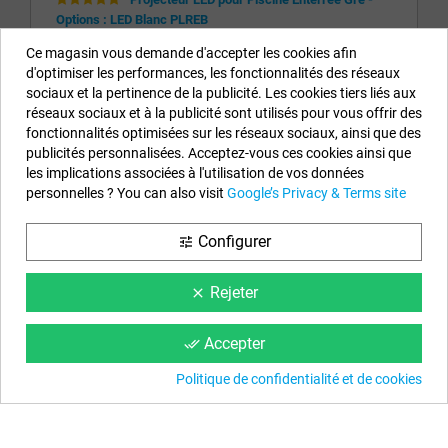
Options : LED Blanc PLREB
Ce magasin vous demande d'accepter les cookies afin
BRUNO (RIO DE MOURO) el 07/07/2026 ... "
"
d'optimiser les performances, les fonctionnalités des réseaux
sociaux et la pertinence de la publicité. Les cookies tiers liés aux
réseaux sociaux et à la publicité sont utilisés pour vous offrir des
Informations sur notre boutique
fonctionnalités optimisées sur les réseaux sociaux, ainsi que des
publicités personnalisées. Acceptez-vous ces cookies ainsi que
EYAROC COMPANY SL (FR04851917500)
les implications associées à l'utilisation de vos données
Appelez-nous maintenant (FR) :
0187 654 060
personnelles ? You can also visit
Google’s Privacy & Terms site
Appelez-nous maintenant (BE) :
234 20828
Configurer
tune
Horaire :
Lundi au Vendredi de 9 h à 14 h et de 15 h à 18 h
Email :
info@piscinehorssol.com
Rejeter
clear
Nous suivre
Accepter
done_all
Facebook
YouTube
Instagram
Politique de confidentialité et de cookies