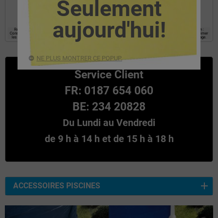
Seulement
l’information requise.
aujourd'hui!
Responsable : EYAROC COMPANY SL, Finalité : établir une relation commerciale avec l’utilisateur. Légitimation :
Consentement Destinataires : Les données ne seront pas communiquées a tiers, Droits : Accès, rectifier et supprimer
les données, ainsi que les autres droits, comme expliqué dans les informations supplémentaires au bas de la page.
NE PLUS MONTRER CE POPUP.
Service Client
FR: 0187 654 060
BE: 234 20828
Du Lundi au Vendredi
de 9 h à 14 h et de 15 h à 18 h
ACCESSOIRES PISCINES